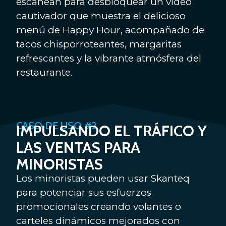
escanean para desbloquear un video
cautivador que muestra el delicioso
menú de Happy Hour, acompañado de
tacos chisporroteantes, margaritas
refrescantes y la vibrante atmósfera del
restaurante.
CASO DE USO #2
IMPULSANDO EL TRÁFICO Y
LAS VENTAS PARA
MINORISTAS
Los minoristas pueden usar Skanteq
para potenciar sus esfuerzos
promocionales creando volantes o
carteles dinámicos mejorados con